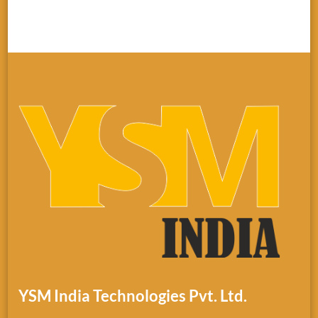
YSM India Technologies Pvt. Ltd.