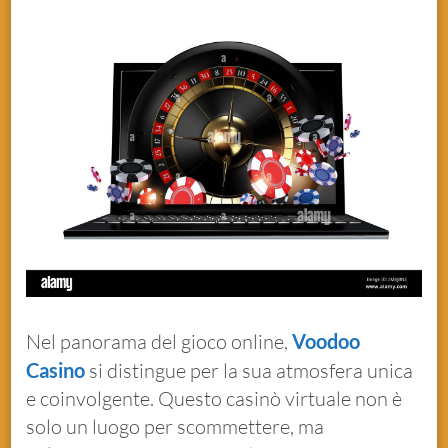
Nel panorama del gioco online,
Voodoo
Casino
si distingue per la sua atmosfera unica
e coinvolgente. Questo casinò virtuale non è
solo un luogo per scommettere, ma