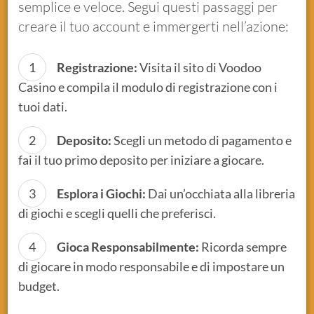
semplice e veloce. Segui questi passaggi per
creare il tuo account e immergerti nell’azione:
Registrazione:
Visita il sito di Voodoo
Casino e compila il modulo di registrazione con i
tuoi dati.
Deposito:
Scegli un metodo di pagamento e
fai il tuo primo deposito per iniziare a giocare.
Esplora i Giochi:
Dai un’occhiata alla libreria
di giochi e scegli quelli che preferisci.
Gioca Responsabilmente:
Ricorda sempre
di giocare in modo responsabile e di impostare un
budget.