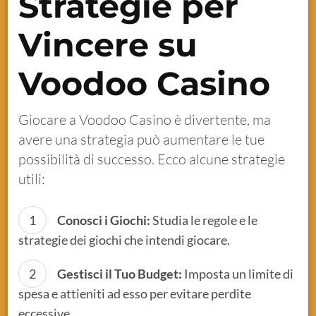
Strategie per
Vincere su
Voodoo Casino
Giocare a Voodoo Casino è divertente, ma
avere una strategia può aumentare le tue
possibilità di successo. Ecco alcune strategie
utili:
Conosci i Giochi:
Studia le regole e le
strategie dei giochi che intendi giocare.
Gestisci il Tuo Budget:
Imposta un limite di
spesa e attieniti ad esso per evitare perdite
eccessive.