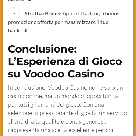
Sfrutta i Bonus:
Approfitta di ogni bonus e
promozione offerta per massimizzare il tuo
bankroll.
Conclusione:
L’Esperienza di Gioco
su Voodoo Casino
In conclusione, Voodoo Casino non è solo un
casinò online, ma un mondo di opportunità
per tutti gli amanti del gioco. Con una
selezione impressionante di giochi, un servizio
clienti di alta qualità e bonus generosi,
rappresenta una scelta eccellente per chi