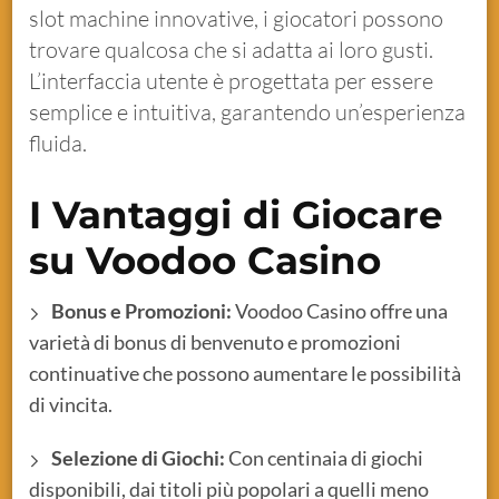
slot machine innovative, i giocatori possono
trovare qualcosa che si adatta ai loro gusti.
L’interfaccia utente è progettata per essere
semplice e intuitiva, garantendo un’esperienza
fluida.
I Vantaggi di Giocare
su Voodoo Casino
Bonus e Promozioni:
Voodoo Casino offre una
varietà di bonus di benvenuto e promozioni
continuative che possono aumentare le possibilità
di vincita.
Selezione di Giochi:
Con centinaia di giochi
disponibili, dai titoli più popolari a quelli meno