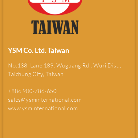
YSM Co. Ltd. Taiwan
No.138, Lane 189, Wuguang Rd., Wuri Dist.,
Taichung City, Taiwan
+886 900-786-650
sales@ysminternational.com
www.ysminternational.com