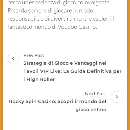
cerca un’esperienza di gioco coinvolgente.
Ricorda sempre di giocare in modo
responsabile e di divertirti mentre esplori il
fantastico mondo di Voodoo Casino.
Prev Post
Strategia di Gioco e Vantaggi nei
Tavoli VIP Live: La Guida Definitiva per
i High Roller
Next Post
Rocky Spin Casino: Scopri il mondo del
gioco online