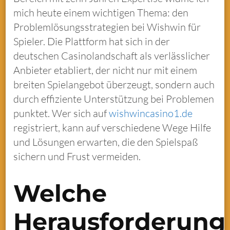
mich heute einem wichtigen Thema: den
Problemlösungsstrategien bei Wishwin für
Spieler. Die Plattform hat sich in der
deutschen Casinolandschaft als verlässlicher
Anbieter etabliert, der nicht nur mit einem
breiten Spielangebot überzeugt, sondern auch
durch effiziente Unterstützung bei Problemen
punktet. Wer sich auf
wishwincasino1.de
registriert, kann auf verschiedene Wege Hilfe
und Lösungen erwarten, die den Spielspaß
sichern und Frust vermeiden.
Welche
Herausforderung