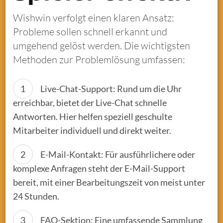
Wishwin verfolgt einen klaren Ansatz:
Probleme sollen schnell erkannt und
umgehend gelöst werden. Die wichtigsten
Methoden zur Problemlösung umfassen:
Live-Chat-Support: Rund um die Uhr
erreichbar, bietet der Live-Chat schnelle
Antworten. Hier helfen speziell geschulte
Mitarbeiter individuell und direkt weiter.
E-Mail-Kontakt: Für ausführlichere oder
komplexe Anfragen steht der E-Mail-Support
bereit, mit einer Bearbeitungszeit von meist unter
24 Stunden.
FAQ-Sektion: Eine umfassende Sammlung