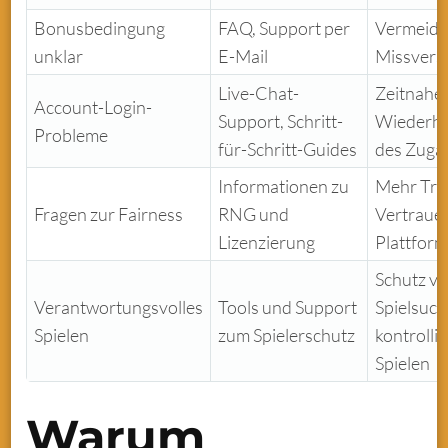
Bonusbedingung
FAQ, Support per
Vermeidu
unklar
E-Mail
Missvers
Live-Chat-
Zeitnahe
Account-Login-
Support, Schritt-
Wiederhe
Probleme
für-Schritt-Guides
des Zuga
Informationen zu
Mehr Tra
Fragen zur Fairness
RNG und
Vertrauen
Lizenzierung
Plattform
Schutz vo
Verantwortungsvolles
Tools und Support
Spielsuch
Spielen
zum Spielerschutz
kontrollie
Spielen
Warum