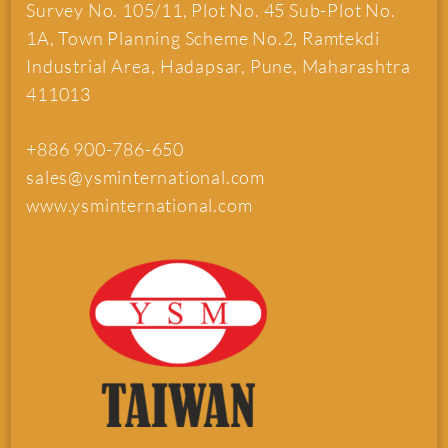
Survey No. 105/11, Plot No. 45 Sub-Plot No.
1A, Town Planning Scheme No.2, Ramtekdi
Industrial Area, Hadapsar, Pune, Maharashtra
411013
+886 900-786-650
sales@ysminternational.com
www.ysminternational.com