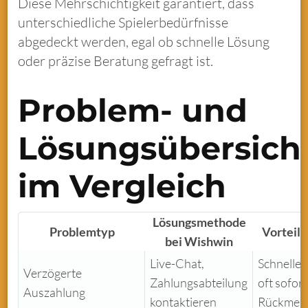
Diese Mehrschichtigkeit garantiert, dass
unterschiedliche Spielerbedürfnisse
abgedeckt werden, egal ob schnelle Lösung
oder präzise Beratung gefragt ist.
Problem- und
Lösungsübersich
im Vergleich
Lösungsmethode
Problemtyp
Vorteil f
bei Wishwin
Live-Chat,
Schnelle 
Verzögerte
Zahlungsabteilung
oft sofort
Auszahlung
kontaktieren
Rückmel