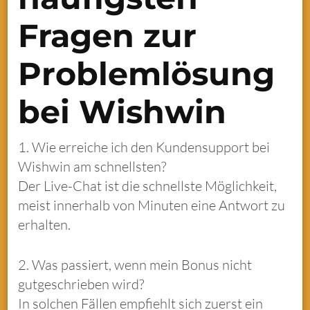
Fragen zur
Problemlösung
bei Wishwin
1. Wie erreiche ich den Kundensupport bei
Wishwin am schnellsten?
Der Live-Chat ist die schnellste Möglichkeit,
meist innerhalb von Minuten eine Antwort zu
erhalten.
2. Was passiert, wenn mein Bonus nicht
gutgeschrieben wird?
In solchen Fällen empfiehlt sich zuerst ein