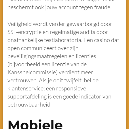
beschermt ook jouw account tegen fraude.
Veiligheid wordt verder gewaarborgd door
SSL‑encryptie en regelmatige audits door
onafhankelijke testlaboratoria. Een casino dat
open communiceert over zijn
beveiligingsmaatregelen en licenties
(bijvoorbeeld een licentie van de
Kansspelcommissie) verdient meer
vertrouwen. Als je ooit twijfelt, bel de
klantenservice; een responsieve
supportafdeling is een goede indicator van
betrouwbaarheid.
Mobiele