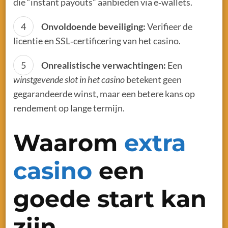
die “instant payouts” aanbieden via e‑wallets.
Onvoldoende beveiliging:
Verifieer de
licentie en SSL‑certificering van het casino.
Onrealistische verwachtingen:
Een
winstgevende slot in het casino
betekent geen
gegarandeerde winst, maar een betere kans op
rendement op lange termijn.
Waarom
extra
casino
een
goede start kan
zijn