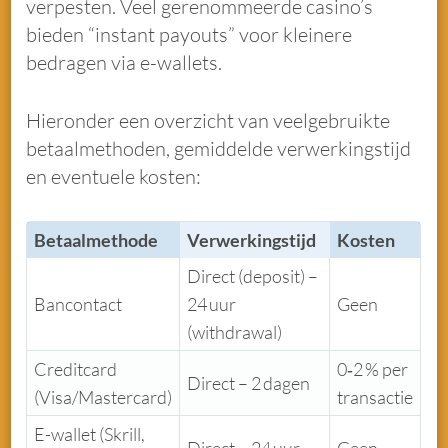
verpesten. Veel gerenommeerde casino’s
bieden “instant payouts” voor kleinere
bedragen via e-wallets.
Hieronder een overzicht van veelgebruikte
betaalmethoden, gemiddelde verwerkingstijd
en eventuele kosten:
Betaalmethode
Verwerkingstijd
Kosten
Direct (deposit) –
Bancontact
24 uur
Geen
(withdrawal)
Creditcard
0‑2 % per
Direct – 2 dagen
(Visa/Mastercard)
transactie
E-wallet (Skrill,
Direct – 24 uur
Geen