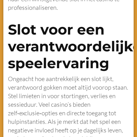
professionaliseren.
Slot voor een
verantwoordelijk
speelervaring
Ongeacht hoe aantrekkelijk een slot lijkt,
verantwoord gokken moet altijd voorop staan.
Stel limieten in voor stortingen, verlies en
sessieduur. Veel casino’s bieden
zelf‑exclusie‑opties en directe toegang tot
hulpinstanties. Als je merkt dat het spel een
negatieve invloed heeft op je dagelijks leven,