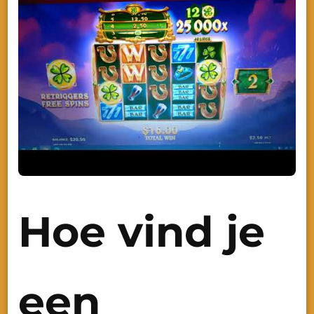
Hoe vind je
een