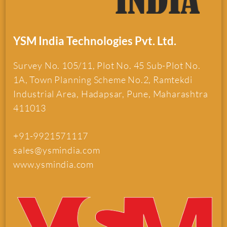
YSM India Technologies Pvt. Ltd.
Survey No. 105/11, Plot No. 45 Sub-Plot No.
1A, Town Planning Scheme No.2, Ramtekdi
Industrial Area, Hadapsar, Pune, Maharashtra
411013
+91-9921571117
sales@ysmindia.com
www.ysmindia.com