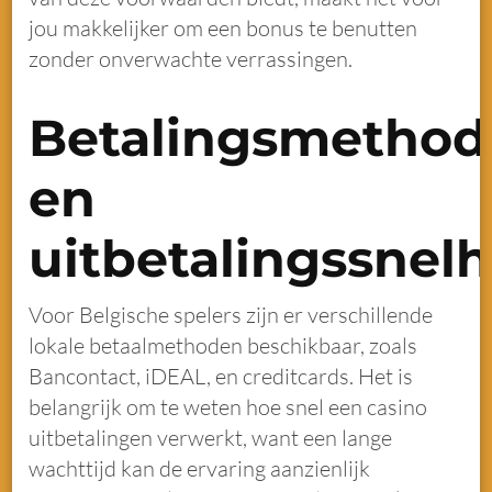
jou makkelijker om een bonus te benutten
zonder onverwachte verrassingen.
Betalingsmetho
en
uitbetalingssnelh
Voor Belgische spelers zijn er verschillende
lokale betaalmethoden beschikbaar, zoals
Bancontact, iDEAL, en creditcards. Het is
belangrijk om te weten hoe snel een casino
uitbetalingen verwerkt, want een lange
wachttijd kan de ervaring aanzienlijk