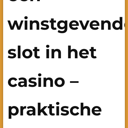
winstgevend
slot in het
casino –
praktische