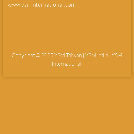
www.ysminternational.com
Copyright © 2025 YSM Taiwan | YSM India | YSM
International.