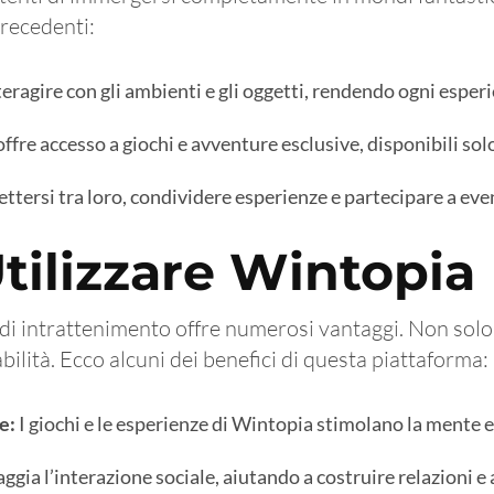
recedenti:
eragire con gli ambienti e gli oggetti, rendendo ogni esper
fre accesso a giochi e avventure esclusive, disponibili sol
ttersi tra loro, condividere esperienze e partecipare a even
Utilizzare Wintopia
di intrattenimento offre numerosi vantaggi. Non solo 
ilità. Ecco alcuni dei benefici di questa piattaforma:
e:
I giochi e le esperienze di Wintopia stimolano la mente e
gia l’interazione sociale, aiutando a costruire relazioni e 