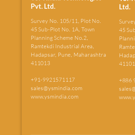
Pvt. Ltd.
Ltd.
Survey No. 105/11, Plot No.
Survey
45 Sub-Plot No. 1A, Town
45 Su
Planning Scheme No.2,
Plann
Ramtekdi Industrial Area,
Ramtek
Hadapsar, Pune, Maharashtra
Hadap
411013
4110
+91-9921571117
+886 
sales@ysmindia.com
sales
www.ysmindia.com
www.y