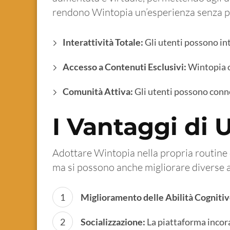
rendono Wintopia un’esperienza senza p
Interattività Totale:
Gli utenti possono int
Accesso a Contenuti Esclusivi:
Wintopia of
Comunità Attiva:
Gli utenti possono conne
I Vantaggi di 
Adottare Wintopia nella propria routine 
ma si possono anche migliorare diverse ab
Miglioramento delle Abilità Cognitiv
Socializzazione:
La piattaforma incorag