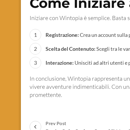
Come Iniziare
Iniziare con Wintopia è semplice. Basta s
Registrazione:
Crea un account sulla
Scelta del Contenuto:
Scegli tra le va
Interazione:
Unisciti ad altri utenti e 
In conclusione, Wintopia rappresenta un n
vivere avventure indimenticabili. Con un
promettente.
Prev Post