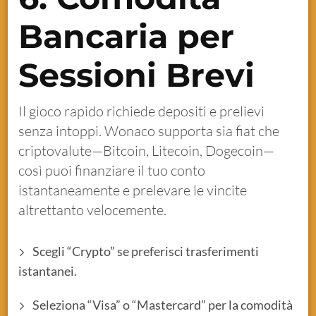
Bancaria per
Sessioni Brevi
Il gioco rapido richiede depositi e prelievi
senza intoppi. Wonaco supporta sia fiat che
criptovalute—Bitcoin, Litecoin, Dogecoin—
così puoi finanziare il tuo conto
istantaneamente e prelevare le vincite
altrettanto velocemente.
Scegli “Crypto” se preferisci trasferimenti
istantanei.
Seleziona “Visa” o “Mastercard” per la comodità