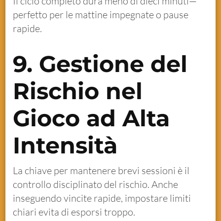
Il ciclo completo dura meno di dieci minuti—
perfetto per le mattine impegnate o pause
rapide.
9. Gestione del
Rischio nel
Gioco ad Alta
Intensità
La chiave per mantenere brevi sessioni è il
controllo disciplinato del rischio. Anche
inseguendo vincite rapide, impostare limiti
chiari evita di esporsi troppo.