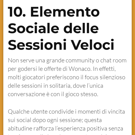
10. Elemento
Sociale delle
Sessioni Veloci
Non serve una grande community o chat room
per godersi le offerte di Wonaco. In effetti,
molti giocatori preferiscono il focus silenzioso
delle sessioni in solitaria, dove l’unica
conversazione è con il gioco stesso.
Qualche utente condivide i momenti di vincita
sui social dopo ogni sessione; questa
abitudine rafforza l’esperienza positiva senza