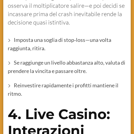
osserva il moltiplicatore salire—e poi decidi se
incassare prima del crash inevitabile rende la
decisione quasi istintiva.
Imposta una soglia di stop‑loss—una volta
raggiunta, ritira.
Se raggiunge un livello abbastanza alto, valuta di
prendere la vincita e passare oltre.
Reinvestire rapidamente i profitti mantiene il
ritmo.
4. Live Casino:
Interazioni