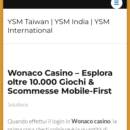
YSM Taiwan | YSM India | YSM
International
Wonaco Casino – Esplora
oltre 10.000 Giochi &
Scommesse Mobile-First
Solutions
Quando effettui il login in
Wonaco casino
, la
prima cosa che ti colpisce è la quantità di