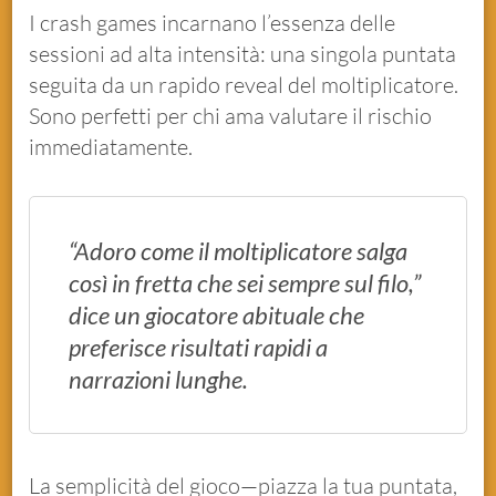
I crash games incarnano l’essenza delle
sessioni ad alta intensità: una singola puntata
seguita da un rapido reveal del moltiplicatore.
Sono perfetti per chi ama valutare il rischio
immediatamente.
“Adoro come il moltiplicatore salga
così in fretta che sei sempre sul filo,”
dice un giocatore abituale che
preferisce risultati rapidi a
narrazioni lunghe.
La semplicità del gioco—piazza la tua puntata,