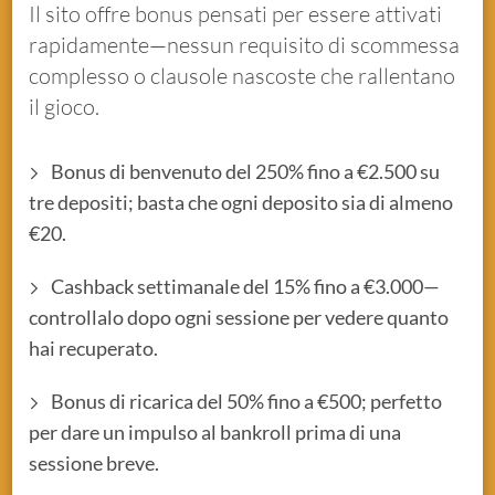
Il sito offre bonus pensati per essere attivati
rapidamente—nessun requisito di scommessa
complesso o clausole nascoste che rallentano
il gioco.
Bonus di benvenuto del 250% fino a €2.500 su
tre depositi; basta che ogni deposito sia di almeno
€20.
Cashback settimanale del 15% fino a €3.000—
controllalo dopo ogni sessione per vedere quanto
hai recuperato.
Bonus di ricarica del 50% fino a €500; perfetto
per dare un impulso al bankroll prima di una
sessione breve.