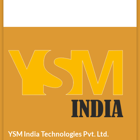
YSM India Technologies Pvt. Ltd.