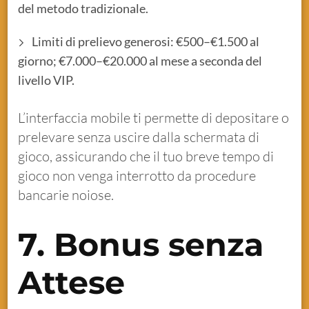
del metodo tradizionale.
Limiti di prelievo generosi: €500–€1.500 al
giorno; €7.000–€20.000 al mese a seconda del
livello VIP.
L’interfaccia mobile ti permette di depositare o
prelevare senza uscire dalla schermata di
gioco, assicurando che il tuo breve tempo di
gioco non venga interrotto da procedure
bancarie noiose.
7. Bonus senza
Attese