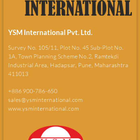
YSM International Pvt. Ltd.
Survey No. 105/11, Plot No. 45 Sub-Plot No.
1A, Town Planning Scheme No.2, Ramtekdi
Industrial Area, Hadapsar, Pune, Maharashtra
411013
+886 900-786-650
sales@ysminternational.com
www.ysminternational.com