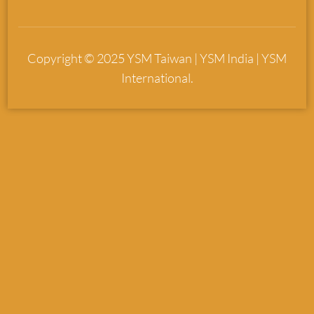
Copyright © 2025 YSM Taiwan | YSM India | YSM
International.