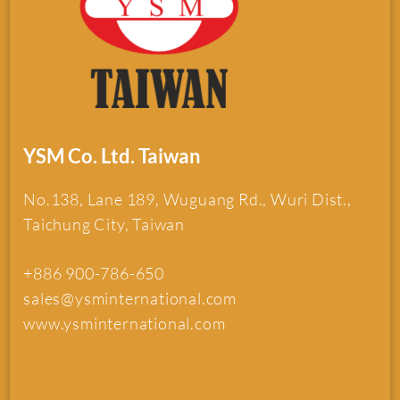
YSM Co. Ltd. Taiwan
No.138, Lane 189, Wuguang Rd., Wuri Dist.,
Taichung City, Taiwan
+886 900-786-650
sales@ysminternational.com
www.ysminternational.com