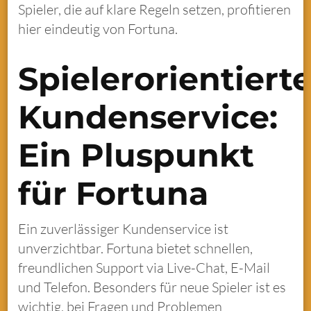
Spieler, die auf klare Regeln setzen, profitieren
hier eindeutig von Fortuna.
Spielerorientierte
Kundenservice:
Ein Pluspunkt
für Fortuna
Ein zuverlässiger Kundenservice ist
unverzichtbar. Fortuna bietet schnellen,
freundlichen Support via Live-Chat, E-Mail
und Telefon. Besonders für neue Spieler ist es
wichtig, bei Fragen und Problemen