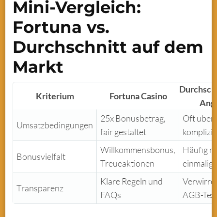
Mini-Vergleich:
Fortuna vs.
Durchschnitt auf dem
Markt
Durchschn
Kriterium
Fortuna Casino
Ang
25x Bonusbetrag,
Oft über 
Umsatzbedingungen
fair gestaltet
komplizie
Willkommensbonus,
Häufig n
Bonusvielfalt
Treueaktionen
einmalig
Klare Regeln und
Verwirre
Transparenz
FAQs
AGB-Tex