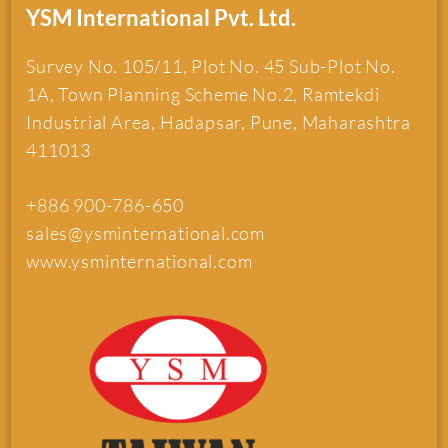
YSM International Pvt. Ltd.
Survey No. 105/11, Plot No. 45 Sub-Plot No.
1A, Town Planning Scheme No.2, Ramtekdi
Industrial Area, Hadapsar, Pune, Maharashtra
411013
+886 900-786-650
sales@ysminternational.com
www.ysminternational.com