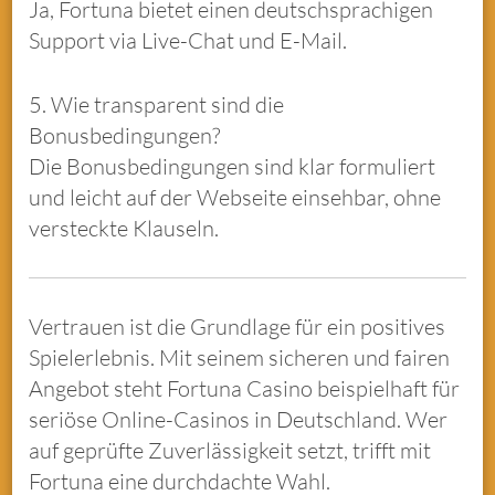
Ja, Fortuna bietet einen deutschsprachigen
Support via Live-Chat und E-Mail.
5. Wie transparent sind die
Bonusbedingungen?
Die Bonusbedingungen sind klar formuliert
und leicht auf der Webseite einsehbar, ohne
versteckte Klauseln.
Vertrauen ist die Grundlage für ein positives
Spielerlebnis. Mit seinem sicheren und fairen
Angebot steht Fortuna Casino beispielhaft für
seriöse Online-Casinos in Deutschland. Wer
auf geprüfte Zuverlässigkeit setzt, trifft mit
Fortuna eine durchdachte Wahl.