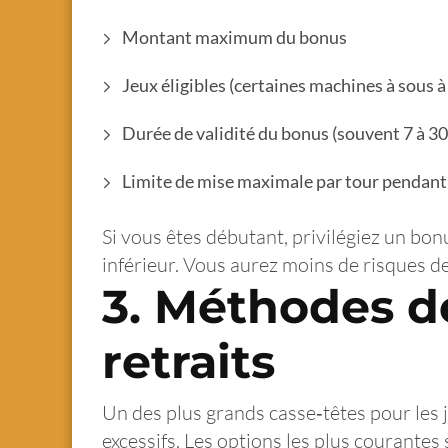
Montant maximum du bonus
Jeux éligibles (certaines machines à sous à 
Durée de validité du bonus (souvent 7 à 30
Limite de mise maximale par tour pendant 
Si vous êtes débutant, privilégiez un bo
inférieur. Vous aurez moins de risques d
3. Méthodes d
retraits
Un des plus grands casse‑têtes pour les 
excessifs. Les options les plus courantes 