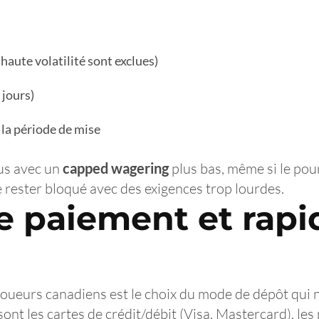
haute volatilité sont exclues)
 jours)
la période de mise
nus avec un
capped wagering
plus bas, même si le po
e rester bloqué avec des exigences trop lourdes.
e paiement et rapi
joueurs canadiens est le choix du mode de dépôt qui 
sont les cartes de crédit/débit (Visa, Mastercard), les