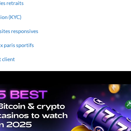
es retraits
tion (KYC)
 sites responsives
x paris sportifs
 client