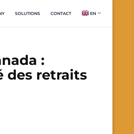
NY
SOLUTIONS
CONTACT
EN
anada :
 des retraits