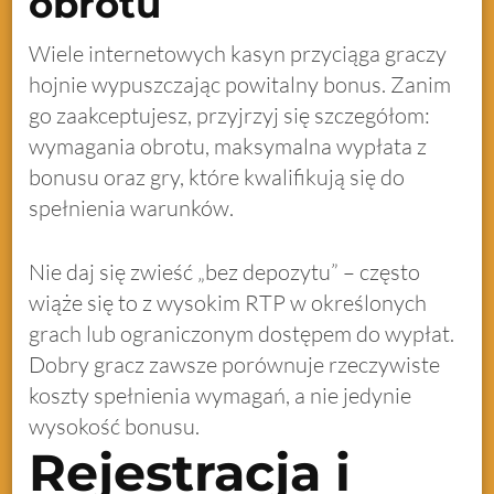
obrotu
Wiele internetowych kasyn przyciąga graczy
hojnie wypuszczając powitalny bonus. Zanim
go zaakceptujesz, przyjrzyj się szczegółom:
wymagania obrotu, maksymalna wypłata z
bonusu oraz gry, które kwalifikują się do
spełnienia warunków.
Nie daj się zwieść „bez depozytu” – często
wiąże się to z wysokim RTP w określonych
grach lub ograniczonym dostępem do wypłat.
Dobry gracz zawsze porównuje rzeczywiste
koszty spełnienia wymagań, a nie jedynie
wysokość bonusu.
Rejestracja i