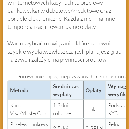
w internetowych kasynach to przelewy
bankowe, karty debetowe/kredytowe oraz
portfele elektroniczne. Każda z nich ma inne
tempo realizacji i ewentualne opłaty.
Warto wybrać rozwiązanie, które zapewnia
szybkie wypłaty, zwłaszcza jeśli planujesz grać
na żywo i zależy ci na płynności środków.
Porównanie najczęściej używanych metod płatnośc
Średni czas
Wymaga
Metoda
Opłaty
wypłaty
weryfika
Karta
1‑3 dni
Podstaw
brak
Visa/MasterCard
robocze
KYC
Przelew bankowy
Pełna
2‑5 dni
0‑5 PLN