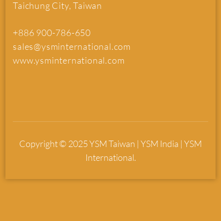
Taichung City, Taiwan
+886 900-786-650
sales@ysminternational.com
www.ysminternational.com
Copyright © 2025 YSM Taiwan | YSM India | YSM
International.