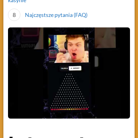
Najczęstsze pytania (FAQ)