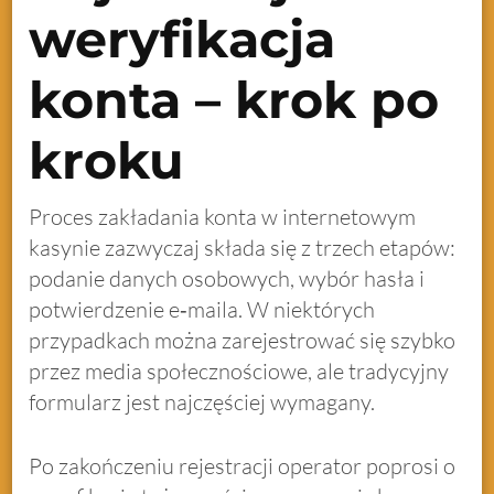
weryfikacja
konta – krok po
kroku
Proces zakładania konta w internetowym
kasynie zazwyczaj składa się z trzech etapów:
podanie danych osobowych, wybór hasła i
potwierdzenie e‑maila. W niektórych
przypadkach można zarejestrować się szybko
przez media społecznościowe, ale tradycyjny
formularz jest najczęściej wymagany.
Po zakończeniu rejestracji operator poprosi o