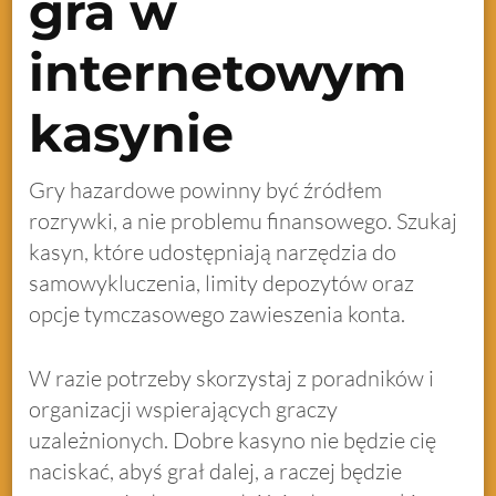
gra w
internetowym
kasynie
Gry hazardowe powinny być źródłem
rozrywki, a nie problemu finansowego. Szukaj
kasyn, które udostępniają narzędzia do
samowykluczenia, limity depozytów oraz
opcje tymczasowego zawieszenia konta.
W razie potrzeby skorzystaj z poradników i
organizacji wspierających graczy
uzależnionych. Dobre kasyno nie będzie cię
naciskać, abyś grał dalej, a raczej będzie