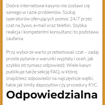
Dobre internetowe kasyno nie zostawi cię
samego w razie problemów. Szukaj
operatorów oferujących pomoc 24/7 przez
czat na żywo, e‑mail oraz telefon. Szybka
reakcja i kompetentni konsultanci to podstawa
zaufania.
Przy wyborze warto przetestować czat – zadaj
proste pytanie o warunki wypłaty i oceń, jak
szybko otrzymasz odpowiedź. Wiele kasyn
publikuje także sekcję FAQ, w której
znajdziesz odpowiedzi na najczęstsze wątki,
takie jak limity depozytów czy procedury KYC.
Odpowiedzialna