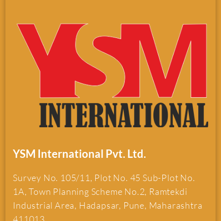
YSM International Pvt. Ltd.
Survey No. 105/11, Plot No. 45 Sub-Plot No.
1A, Town Planning Scheme No.2, Ramtekdi
Industrial Area, Hadapsar, Pune, Maharashtra
411013