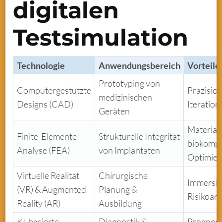
digitalen
Testsimulation
Technologie
Anwendungsbereich
Vorteile
Prototyping von
Computergestützte
Präzision
medizinischen
Designs (CAD)
Iteration
Geräten
Materialf
Finite-Elemente-
Strukturelle Integrität
biokompa
Analyse (FEA)
von Implantaten
Optimie
Virtuelle Realität
Chirurgische
Immersiv
(VR) & Augmented
Planung &
Risikoar
Reality (AR)
Ausbildung
KI-basierte
Diagnostik &
Prognose