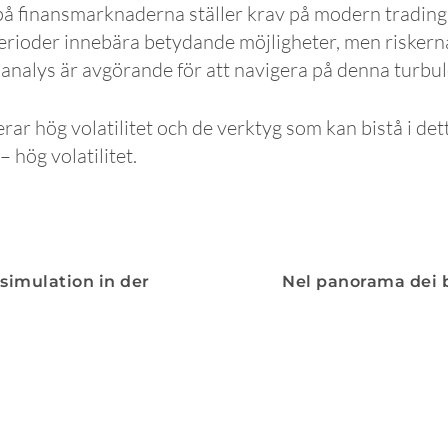
å finansmarknaderna ställer krav på modern tradin
erioder innebära betydande möjligheter, men riskerna
n analys är avgörande för att navigera på denna turb
ar hög volatilitet och de verktyg som kan bistå i dett
hög volatilitet.
simulation in der
Nel panorama dei b