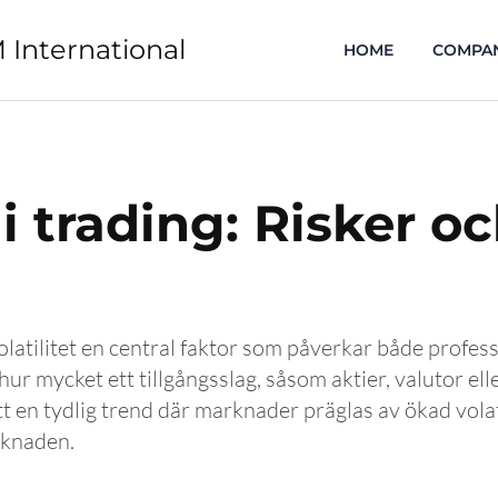
 International
HOME
COMPA
 i trading: Risker o
tilitet en central faktor som påverkar både professi
hur mycket ett tillgångsslag, såsom aktier, valutor el
tt en tydlig trend där marknader präglas av ökad vola
rknaden.