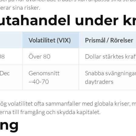
rar sina risker.
lutahandel under kr
Volatilitet (VIX)
Prismål / Rörelser
08
Över 80
Dollar stärktes kraf
 Dec
Genomsnitt
Snabba svängningar 
~40-70
daytraders
hög volatilitet ofta sammanfaller med globala kriser, 
erna till framgång och skydda kapitalet.
ing