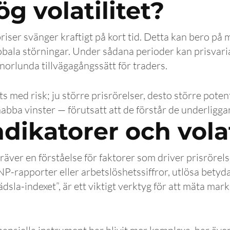
g volatilitet?
 priser svänger kraftigt på kort tid. Detta kan bero p
globala störningar. Under sådana perioder kan prisvar
nnorlunda tillvägagångssätt för traders.
ats med risk; ju större prisrörelser, desto större poten
nabba vinster — förutsatt att de förstår de underligga
ikatorer och volat
räver en förståelse för faktorer som driver prisrörel
-rapporter eller arbetslöshetssiffror, utlösa betyd
“rädsla-indexet”, är ett viktigt verktyg för att mäta 