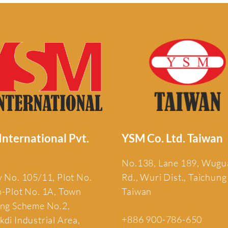
nternational Pvt.
YSM Co. Ltd. Taiwan
No.138, Lane 189, Wug
 No. 105/11, Plot No.
Rd., Wuri Dist., Taichung
b-Plot No. 1A, Town
Taiwan
ing Scheme No.2,
+886 900-786-650
di Industrial Area,