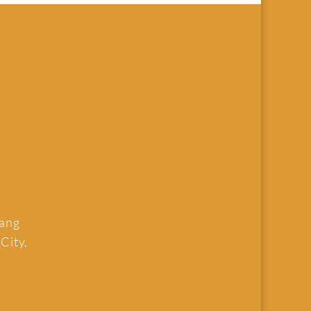
uang
 City,