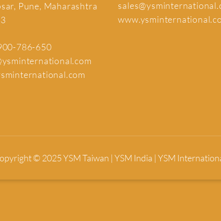
sales@ysminternational
sar, Pune, Maharashtra
www.ysminternational.c
13
900-786-650
@ysminternational.com
sminternational.com
opyright © 2025 YSM Taiwan | YSM India | YSM Internationa