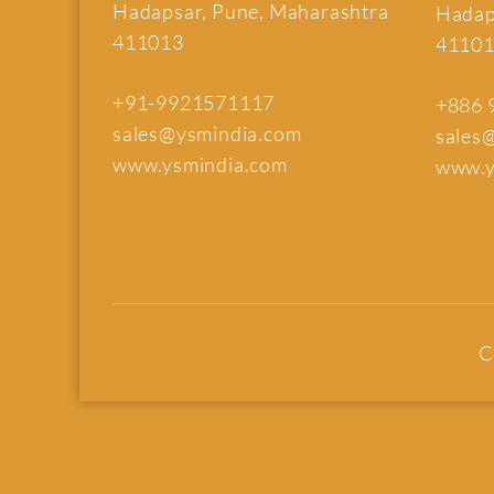
Hadapsar, Pune, Maharashtra
Hadap
411013
4110
+91-9921571117
+886 
sales@ysmindia.com
sales
www.ysmindia.com
www.y
C