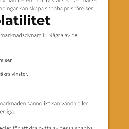
 volatiliteten ofta förstärkts. Det märks
änningar kan skapa snabba prisrörelser.
atilitet
ch marknadsdynamik. Några av de
elser.
säkra vinster.
är marknaden sannolikt kan vända eller
erliga.
gier för att dra nytta av dessa snabba