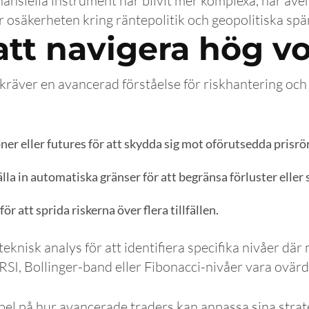
inansiella instrument har blivit mer komplexa, har även
r osäkerheten kring räntepolitik och geopolitiska sp
att navigera hög vol
t kräver en avancerad förståelse för riskhantering o
r eller futures för att skydda sig mot oförutsedda prisrör
lla in automatiska gränser för att begränsa förluster eller 
ör att sprida riskerna över flera tillfällen.
 teknisk analys för att identifiera specifika nivåer d
RSI, Bollinger-band eller Fibonacci-nivåer vara ovärd
el på hur avancerade traders kan anpassa sina strate