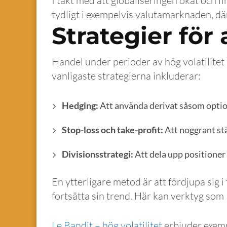
I takt med att globaliseringen ökat och f
tydligt i exempelvis valutamarknaden, dä
Strategier för 
Handel under perioder av hög volatilite
vanligaste strategierna inkluderar:
Hedging:
Att använda derivat såsom optione
Stop-loss och take-profit:
Att noggrant stä
Divisionsstrategi:
Att dela upp positioner f
En ytterligare metod är att fördjupa sig i
fortsätta sin trend. Här kan verktyg som 
Le Bandit – hög volatilitet
erbjuder exemp