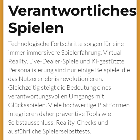
Verantwortliches
Spielen
Technologische Fortschritte sorgen für eine
immer immersivere Spielerfahrung. Virtual
Reality, Live-Dealer-Spiele und KI-gestützte
Personalisierung sind nur einige Beispiele, die
das Nutzererlebnis revolutionieren.
Gleichzeitig steigt die Bedeutung eines
verantwortungsvollen Umgangs mit
Glücksspielen. Viele hochwertige Plattformen
integrieren daher präventive Tools wie
Selbstausschluss, Reality-Checks und
ausführliche Spielerselbsttests.