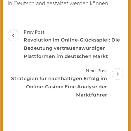
in Deutschland gestaltet werden können.
Prev Post
Revolution im Online-Glücksspiel: Die
Bedeutung vertrauenswürdiger
Plattformen im deutschen Markt
Next Post
Strategien für nachhaltigen Erfolg im
Online-Casino: Eine Analyse der
Marktführer