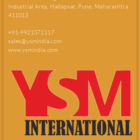
Industrial Area, Hadapsar, Pune, Maharashtra
411013
+91-9921571117
sales@ysmindia.com
www.ysmindia.com