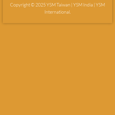
Copyright © 2025 YSM Taiwan | YSM India | YSM
International.