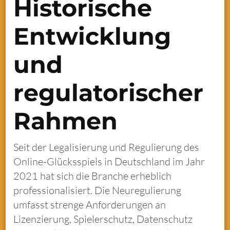
Historische
Entwicklung
und
regulatorischer
Rahmen
Seit der Legalisierung und Regulierung des
Online-Glücksspiels in Deutschland im Jahr
2021 hat sich die Branche erheblich
professionalisiert. Die Neuregulierung
umfasst strenge Anforderungen an
Lizenzierung, Spielerschutz, Datenschutz