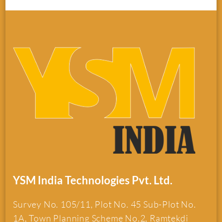
YSM India Technologies Pvt. Ltd.
Survey No. 105/11, Plot No. 45 Sub-Plot No.
1A, Town Planning Scheme No.2, Ramtekdi