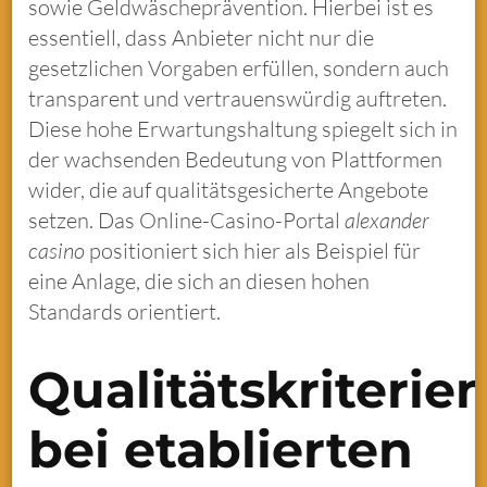
sowie Geldwäscheprävention. Hierbei ist es
essentiell, dass Anbieter nicht nur die
gesetzlichen Vorgaben erfüllen, sondern auch
transparent und vertrauenswürdig auftreten.
Diese hohe Erwartungshaltung spiegelt sich in
der wachsenden Bedeutung von Plattformen
wider, die auf qualitätsgesicherte Angebote
setzen. Das Online-Casino-Portal
alexander
casino
positioniert sich hier als Beispiel für
eine Anlage, die sich an diesen hohen
Standards orientiert.
Qualitätskriterie
bei etablierten