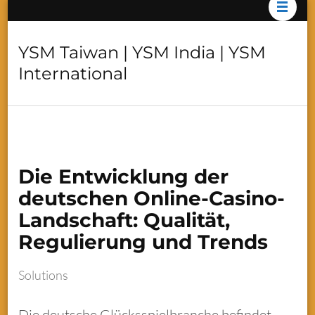
YSM Taiwan | YSM India | YSM
International
Die Entwicklung der
deutschen Online-Casino-
Landschaft: Qualität,
Regulierung und Trends
Solutions
Die deutsche Glücksspielbranche befindet