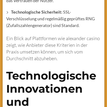
das Vertrauen der Nutzer.
Technologische Sicherheit:
SSL-
Verschlüsselung und regelmäßig geprüftes RNG
(Zufallszahlengenerator) sind Standard.
Ein Blick auf Plattformen wie alexander casino
zeigt, wie Anbieter diese Kriterien in der
Praxis umsetzen können, um sich vom
Durchschnitt abzuheben.
Technologische
Innovationen
und