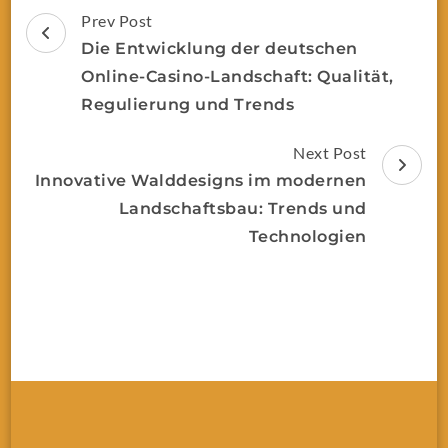
Prev Post
Die Entwicklung der deutschen
Online-Casino-Landschaft: Qualität,
Regulierung und Trends
Next Post
Innovative Walddesigns im modernen
Landschaftsbau: Trends und
Technologien