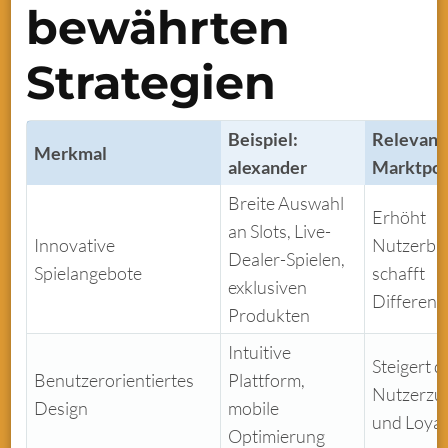
bewährten
Strategien
Beispiel:
Relevanz 
Merkmal
alexander
Marktpos
Breite Auswahl
Erhöht
an Slots, Live-
Innovative
Nutzerbi
Dealer-Spielen,
Spielangebote
schafft
exklusiven
Differenz
Produkten
Intuitive
Steigert d
Benutzerorientiertes
Plattform,
Nutzerzuf
Design
mobile
und Loyal
Optimierung