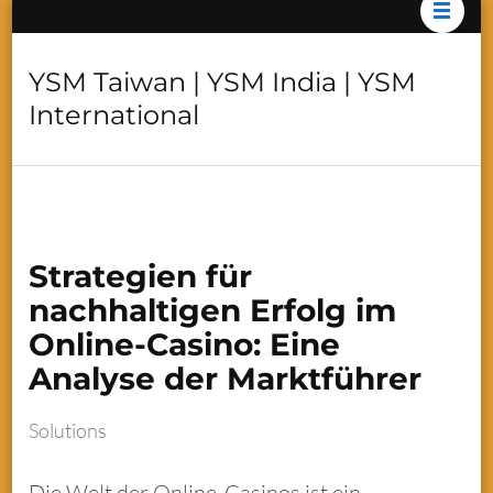
YSM Taiwan | YSM India | YSM
International
Strategien für
nachhaltigen Erfolg im
Online-Casino: Eine
Analyse der Marktführer
Solutions
Die Welt der Online-Casinos ist ein