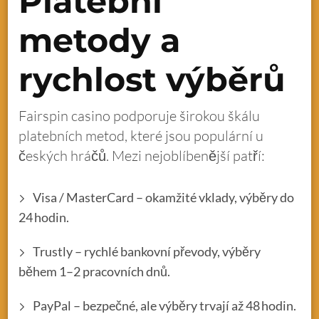
Platební
metody a
rychlost výběrů
Fairspin casino podporuje širokou škálu
platebních metod, které jsou populární u
českých hráčů. Mezi nejoblíbenější patří:
Visa / MasterCard – okamžité vklady, výběry do
24 hodin.
Trustly – rychlé bankovní převody, výběry
během 1–2 pracovních dnů.
PayPal – bezpečné, ale výběry trvají až 48 hodin.