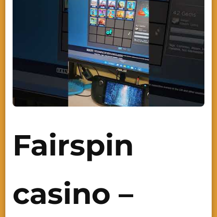
Fairspin
casino –