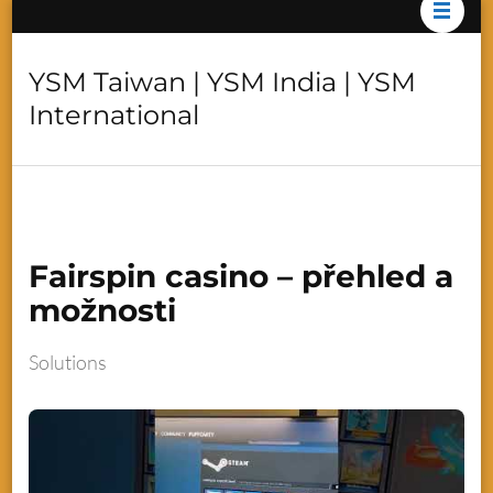
YSM Taiwan | YSM India | YSM
International
Fairspin casino – přehled a
možnosti
Solutions