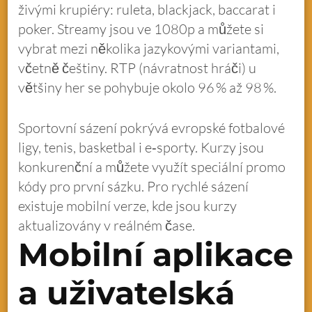
živými krupiéry: ruleta, blackjack, baccarat i
poker. Streamy jsou ve 1080p a můžete si
vybrat mezi několika jazykovými variantami,
včetně češtiny. RTP (návratnost hráči) u
většiny her se pohybuje okolo 96 % až 98 %.
Sportovní sázení pokrývá evropské fotbalové
ligy, tenis, basketbal i e‑sporty. Kurzy jsou
konkurenční a můžete využít speciální promo
kódy pro první sázku. Pro rychlé sázení
existuje mobilní verze, kde jsou kurzy
aktualizovány v reálném čase.
Mobilní aplikace
a uživatelská