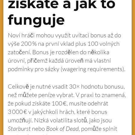
získáte a jak to
funguje
Noví hráči mohou využít uvítací bonus až do
výše 200 % na první vklad plus 100 volných
zatočení. Bonus je rozdělen do několika
úrovní, přičemž každá úroveň má vlastní
podmínky pro sázky (wagering requirements).
Celkově je nutné vsadit 30× hodnotu bonusu,
než můžete peníze vybrat. V praxi to znamená,
že pokud získáte 100 €, musíte odehrát
3 000 € v jakýchkoli hrách, které bonus
umožňují. Nízká volatilita slotů, jako jsou
Starburst
nebo
Book of Dead
, pomůže splnit