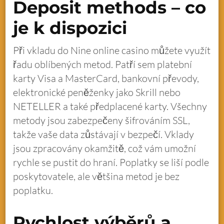
Deposit methods – co
je k dispozici
Při vkladu do Nine online casino můžete využít
řadu oblíbených metod. Patří sem platební
karty Visa a MasterCard, bankovní převody,
elektronické peněženky jako Skrill nebo
NETELLER a také předplacené karty. Všechny
metody jsou zabezpečeny šifrováním SSL,
takže vaše data zůstávají v bezpečí. Vklady
jsou zpracovány okamžitě, což vám umožní
rychle se pustit do hraní. Poplatky se liší podle
poskytovatele, ale většina metod je bez
poplatku.
Rychlost výběrů a