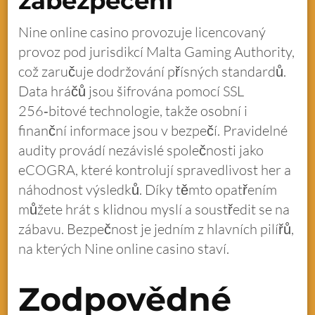
zabezpečení
Nine online casino provozuje licencovaný
provoz pod jurisdikcí Malta Gaming Authority,
což zaručuje dodržování přísných standardů.
Data hráčů jsou šifrována pomocí SSL
256‑bitové technologie, takže osobní i
finanční informace jsou v bezpečí. Pravidelné
audity provádí nezávislé společnosti jako
eCOGRA, které kontrolují spravedlivost her a
náhodnost výsledků. Díky těmto opatřením
můžete hrát s klidnou myslí a soustředit se na
zábavu. Bezpečnost je jedním z hlavních pilířů,
na kterých Nine online casino staví.
Zodpovědné