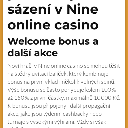
sázení v Nine
online casino
Welcome bonus a
další akce
Noví hráči v Nine online casino se mohou těšit
na štědrý uvítací balíček, který kombinuje
bonus na první vklad i několik volných spinů.
Výše bonusu se často pohybuje kolem 100 %
až 150 % z první částky, maximálně 10 000 Kč.
K bonusu jsou připojeny i další propagační
akce, jako jsou týdenní cashbacky nebo
turnaje s vysokými výhrami. Vždy si však