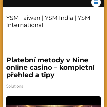
YSM Taiwan | YSM India | YSM
International
Platební metody v Nine
online casino – kompletní
přehled a tipy
Solutions