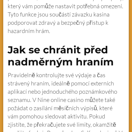
který vám pomůže nastavit potřebná omezení.
Tyto funkce jsou součástí závazku kasina
podporovat zdravý a bezpečný přístup k
hazardním hrám.
Jak se chránit před
nadměrným hraním
Pravidelně kontrolujte své výdaje a čas
strávený hraním, ideálně pomocí externích
aplikací nebo jednoduchého poznámkového
seznamu. V Nine online casino můžete také
požádat o zasílání měsíčních výpisů, které
vám pomohou sledovat aktivitu. Pokud
zjistíte, že překračujete své limity, okamžitě