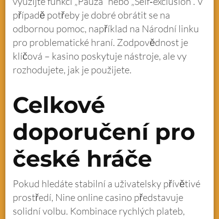
využijte funkci „Pauza“ nebo „Self‑exclusion“. V
případě potřeby je dobré obrátit se na
odbornou pomoc, například na Národní linku
pro problematické hraní. Zodpovědnost je
klíčová – kasino poskytuje nástroje, ale vy
rozhodujete, jak je použijete.
Celkové
doporučení pro
české hráče
Pokud hledáte stabilní a uživatelsky přívětivé
prostředí, Nine online casino představuje
solidní volbu. Kombinace rychlých plateb,