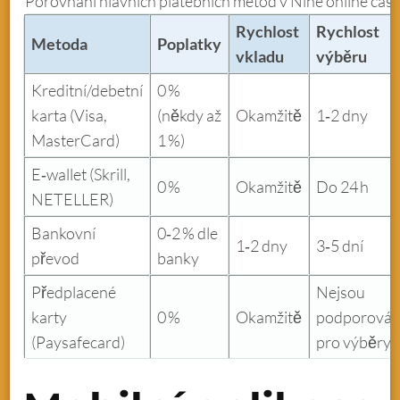
Porovnání hlavních platebních metod v Nine online cas
Rychlost
Rychlost
Metoda
Poplatky
vkladu
výběru
Kreditní/debetní
0 %
karta (Visa,
(někdy až
Okamžitě
1‑2 dny
MasterCard)
1 %)
E‑wallet (Skrill,
0 %
Okamžitě
Do 24 h
NETELLER)
Bankovní
0‑2 % dle
1‑2 dny
3‑5 dní
převod
banky
Předplacené
Nejsou
karty
0 %
Okamžitě
podporová
(Paysafecard)
pro výběry