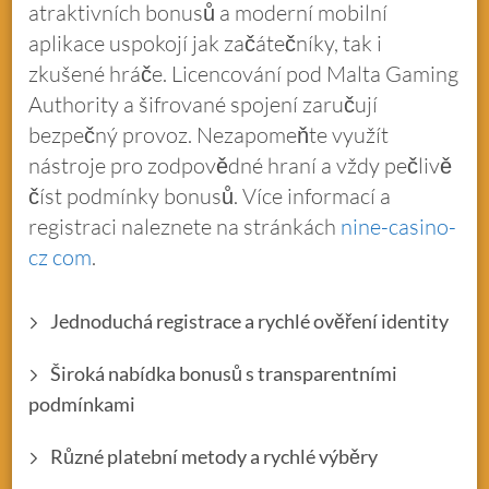
atraktivních bonusů a moderní mobilní
aplikace uspokojí jak začátečníky, tak i
zkušené hráče. Licencování pod Malta Gaming
Authority a šifrované spojení zaručují
bezpečný provoz. Nezapomeňte využít
nástroje pro zodpovědné hraní a vždy pečlivě
číst podmínky bonusů. Více informací a
registraci naleznete na stránkách
nine-casino-
cz com
.
Jednoduchá registrace a rychlé ověření identity
Široká nabídka bonusů s transparentními
podmínkami
Různé platební metody a rychlé výběry