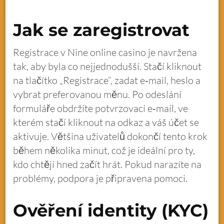
Jak se zaregistrovat
Registrace v Nine online casino je navržena
tak, aby byla co nejjednodušší. Stačí kliknout
na tlačítko „Registrace“, zadat e‑mail, heslo a
vybrat preferovanou měnu. Po odeslání
formuláře obdržíte potvrzovací e‑mail, ve
kterém stačí kliknout na odkaz a váš účet se
aktivuje. Většina uživatelů dokončí tento krok
během několika minut, což je ideální pro ty,
kdo chtějí hned začít hrát. Pokud narazíte na
problémy, podpora je připravena pomoci.
Ověření identity (KYC)