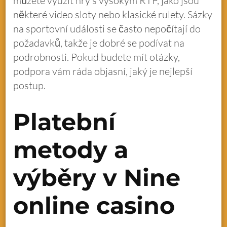
můžete využít hry s vysokým RTP, jako jsou
některé video sloty nebo klasické rulety. Sázky
na sportovní události se často nepočítají do
požadavků, takže je dobré se podívat na
podrobnosti. Pokud budete mít otázky,
podpora vám ráda objasní, jaký je nejlepší
postup.
Platební
metody a
výběry v Nine
online casino