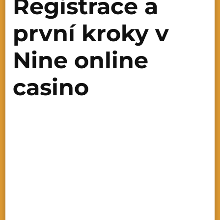
Registrace a
první kroky v
Nine online
casino