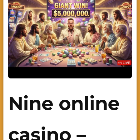
Nine online
casino –