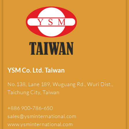
YSM Co. Ltd. Taiwan
No.138, Lane 189, Wuguang Rd., Wuri Dist.,
Taichung City, Taiwan
+886 900-786-650
sales@ysminternational.com
www.ysminternational.com