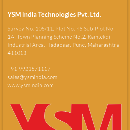
YSM India Technologies Pvt. Ltd.
Survey No. 105/11, Plot No. 45 Sub-Plot No.
1A, Town Planning Scheme No.2, Ramtekdi
Industrial Area, Hadapsar, Pune, Maharashtra
411013
+91-9921571117
sales@ysmindia.com
www.ysmindia.com