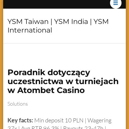
YSM Taiwan | YSM India | YSM
International
Poradnik dotyczący
uczestnictwa w turniejach
w Atombet Casino
Solutions
Key facts:
Min deposit 10 PLN | Wagering
37x | Avg RTP 96.3% | Payouts 23-47h |