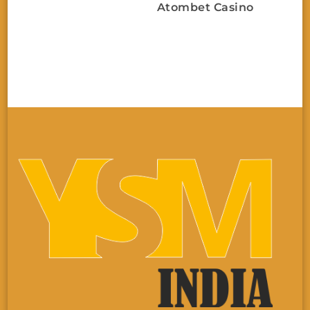
Atombet Casino