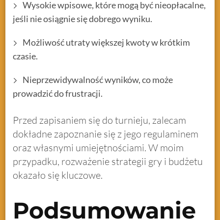
Wysokie wpisowe, które mogą być nieopłacalne,
jeśli nie osiągnie się dobrego wyniku.
Możliwość utraty większej kwoty w krótkim
czasie.
Nieprzewidywalność wyników, co może
prowadzić do frustracji.
Przed zapisaniem się do turnieju, zalecam
dokładne zapoznanie się z jego regulaminem
oraz własnymi umiejętnościami. W moim
przypadku, rozważenie strategii gry i budżetu
okazało się kluczowe.
Podsumowanie