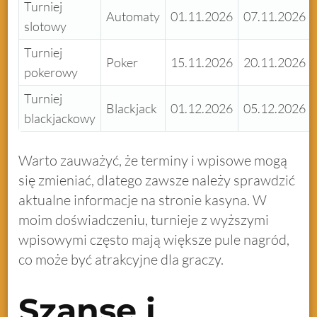
Turniej
Automaty
01.11.2026
07.11.2026
slotowy
Turniej
Poker
15.11.2026
20.11.2026
pokerowy
Turniej
Blackjack
01.12.2026
05.12.2026
blackjackowy
Warto zauważyć, że terminy i wpisowe mogą
się zmieniać, dlatego zawsze należy sprawdzić
aktualne informacje na stronie kasyna. W
moim doświadczeniu, turnieje z wyższymi
wpisowymi często mają większe pule nagród,
co może być atrakcyjne dla graczy.
Szanse i