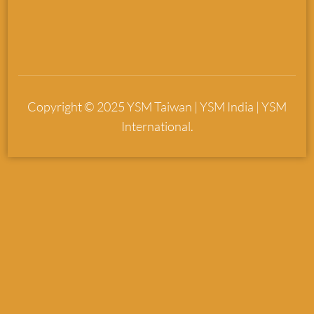
Copyright © 2025 YSM Taiwan | YSM India | YSM
International.