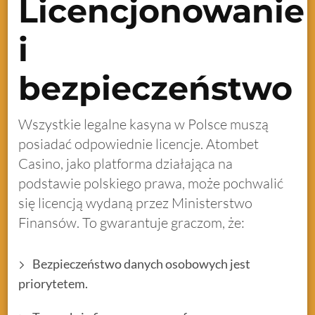
Licencjonowanie
i
bezpieczeństwo
Wszystkie legalne kasyna w Polsce muszą
posiadać odpowiednie licencje. Atombet
Casino, jako platforma działająca na
podstawie polskiego prawa, może pochwalić
się licencją wydaną przez Ministerstwo
Finansów. To gwarantuje graczom, że:
Bezpieczeństwo danych osobowych jest
priorytetem.