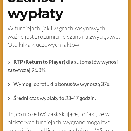
wypłaty
W turniejach, jak i w grach kasynowych,
ważne jest zrozumienie szans na zwycięstwo.
Oto kilka kluczowych faktów:
RTP (Return to Player)
dla automatów wynosi
zazwyczaj 96.3%.
Wymogi obrotu dla bonusów wynoszą 37x.
Średni czas wypłaty to 23-47 godzin.
To, co może być zaskakujące, to fakt, że w
niektórych turniejach, wygrane mogą być
uzależnione od liczby uczestników. Większa