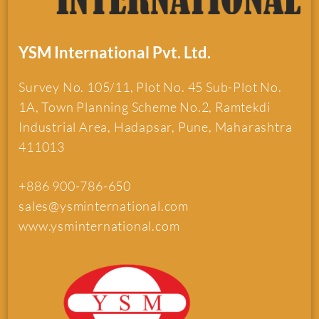
YSM International Pvt. Ltd.
Survey No. 105/11, Plot No. 45 Sub-Plot No.
1A, Town Planning Scheme No.2, Ramtekdi
Industrial Area, Hadapsar, Pune, Maharashtra
411013
+886 900-786-650
sales@ysminternational.com
www.ysminternational.com