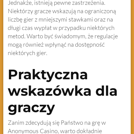
Jednakże, istnieją pewne zastrzeżenia.
Niektórzy gracze wskazują na ograniczoną
liczbę gier z mniejszymi stawkami oraz na
długi czas wypłat w przypadku niektórych
metod. Warto być świadomym, że regulacje
mogą również wpłynąć na dostępność
niektórych gier.
Praktyczna
wskazówka dla
graczy
Zanim zdecydują się Państwo na grę w
Anonymous Casino, warto dokładnie