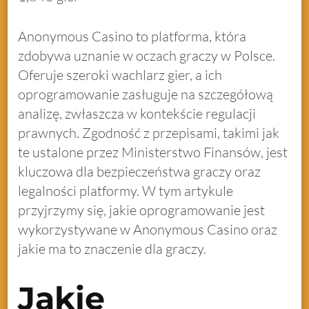
Anonymous Casino to platforma, która
zdobywa uznanie w oczach graczy w Polsce.
Oferuje szeroki wachlarz gier, a ich
oprogramowanie zasługuje na szczegółową
analizę, zwłaszcza w kontekście regulacji
prawnych. Zgodność z przepisami, takimi jak
te ustalone przez Ministerstwo Finansów, jest
kluczowa dla bezpieczeństwa graczy oraz
legalności platformy. W tym artykule
przyjrzymy się, jakie oprogramowanie jest
wykorzystywane w Anonymous Casino oraz
jakie ma to znaczenie dla graczy.
Jakie